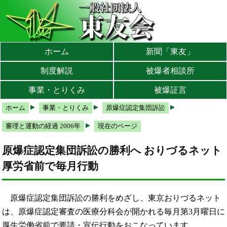
本文へ
メインメニューへ
サブメニューへ
現在地ナビ（パンくずリスト）へ
ホーム
新聞「東友」
制度解説
被爆者相談所
事業・とりくみ
被爆証言
ホーム
事業・とりくみ
原爆症認定集団訴訟
審理と運動の経過 2006年
現在のページ
原爆症認定集団訴訟の勝利へ おりづるネット
厚労省前で毎月行動
原爆症認定集団訴訟の勝利をめざし、東京おりづるネット
は、原爆症認定審査の医療分科会が開かれる毎月第3月曜日に
厚生労働省前で要請・宣伝行動をおこなっています。