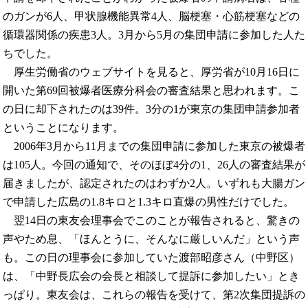
のガンが6人、甲状腺機能異常4人、脳梗塞・心筋梗塞などの
循環器関係の疾患3人。3月から5月の集団申請に参加した人た
ちでした。
厚生労働省のウェブサイトを見ると、厚労省が10月16日に
開いた第69回被爆者医療分科会の審査結果と思われます。こ
の日に却下されたのは39件。3分の1が東京の集団申請参加者
ということになります。
2006年3月から11月までの集団申請に参加した東京の被爆者
は105人。今回の通知で、そのほぼ4分の1、26人の審査結果が
届きましたが、認定されたのはわずか2人。いずれも大腸ガン
で申請した広島の1.8キロと1.3キロ直爆の男性だけでした。
翌14日の東友会理事会でこのことが報告されると、驚きの
声やため息、「ほんとうに、そんなに厳しいんだ」という声
も。この日の理事会に参加していた渡部昭彦さん（中野区）
は、「中野長広会の会長と相談して提訴に参加したい」とき
っぱり。東友会は、これらの報告を受けて、第2次集団提訴の