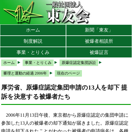
本文へ
メインメニューへ
サブメニューへ
現在地ナビ（パンくずリスト）へ
ホーム
新聞「東友」
制度解説
被爆者相談所
事業・とりくみ
被爆証言
ホーム
事業・とりくみ
原爆症認定集団訴訟
審理と運動の経過 2006年
現在のページ
厚労省、原爆症認定集団申請の13人を却下 提
訴を決意する被爆者たち
2006年11月13日午後、東京都から原爆症認定の集団申請に
参加した13人の被爆者の却下通知が届きました。原爆症認定
申請を却下されたことがわかった被爆者の申請病名は、各種