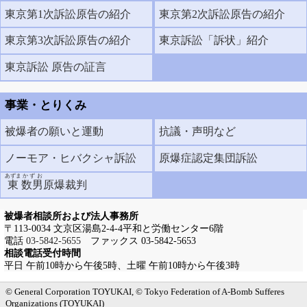
東京第1次訴訟原告の紹介
東京第2次訴訟原告の紹介
東京第3次訴訟原告の紹介
東京訴訟「訴状」紹介
東京訴訟 原告の証言
事業・とりくみ
被爆者の願いと運動
抗議・声明など
ノーモア・ヒバクシャ訴訟
原爆症認定集団訴訟
あずま
かずお
東
数男
原爆裁判
被爆者相談所および法人事務所
〒113-0034 文京区湯島2-4-4平和と労働センター6階
電話
03-5842-5655
ファックス 03-5842-5653
相談電話受付時間
平日 午前10時から午後5時、土曜 午前10時から午後3時
メインメニューへ
サブメニューへ
現在地ナビ（パンくずリスト）へ
本文の冒頭へ
ページの先頭へ
© General Corporation TOYUKAI, © Tokyo Federation of A-Bomb Sufferes
Organizations (TOYUKAI)