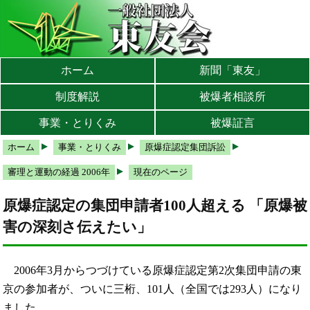
本文へ
メインメニューへ
サブメニューへ
現在地ナビ（パンくずリスト）へ
ホーム
新聞「東友」
制度解説
被爆者相談所
事業・とりくみ
被爆証言
ホーム
事業・とりくみ
原爆症認定集団訴訟
審理と運動の経過 2006年
現在のページ
原爆症認定の集団申請者100人超える 「原爆被
害の深刻さ伝えたい」
2006年3月からつづけている原爆症認定第2次集団申請の東
京の参加者が、ついに三桁、101人（全国では293人）になり
ました。