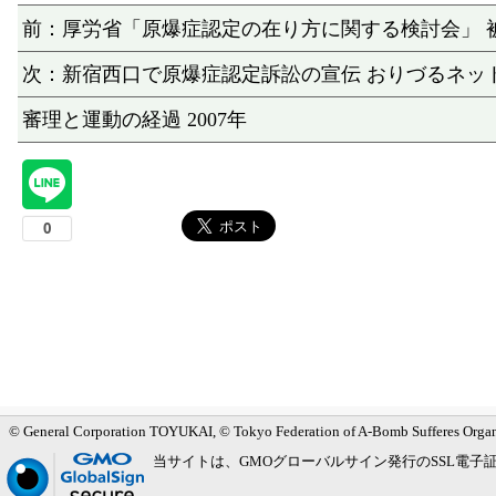
前：厚労省「原爆症認定の在り方に関する検討会」 
次：新宿西口で原爆症認定訴訟の宣伝 おりづるネッ
審理と運動の経過 2007年
メインメニューへ
サブメニューへ
現在地ナビ（パンくずリスト）へ
本文の冒頭へ
ページの先頭へ
© General Corporation TOYUKAI, © Tokyo Federation of A-Bomb Sufferes Orga
当サイトは、GMOグローバルサイン発行のSSL電子