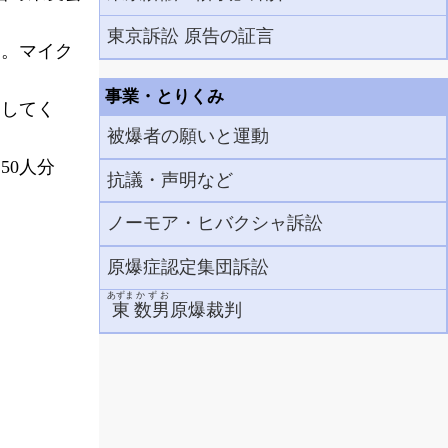
東京訴訟 原告の証言
。マイク
事業・とりくみ
してく
被爆者の願いと運動
50人分
抗議・声明など
ノーモア・ヒバクシャ訴訟
原爆症認定集団訴訟
あずま
かずお
東
数男
原爆裁判