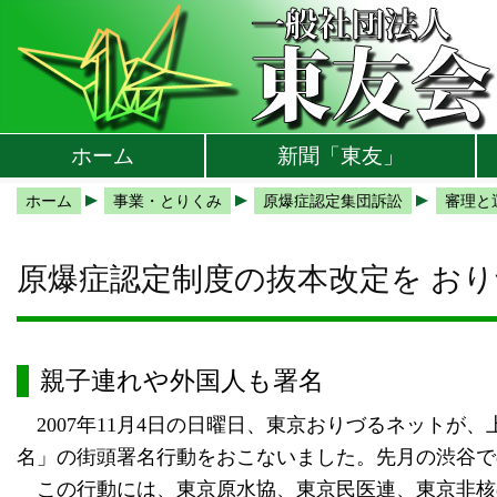
本文へ
メインメニューへ
サブメニューへ
現在地ナビ（パンくずリスト）へ
ホーム
新聞「東友」
ホーム
事業・とりくみ
原爆症認定集団訴訟
審理と運
原爆症認定制度の抜本改定を お
親子連れや外国人も署名
2007年11月4日の日曜日、東京おりづるネットが
名」の街頭署名行動をおこないました。先月の渋谷で
この行動には、東京原水協、東京民医連、東京非核の