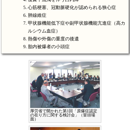
心筋梗塞、冠動脈硬化が認められる狭心症
肺線維症
甲状腺機能低下症や副甲状腺機能亢進症（高カ
ルシウム血症）
熱傷や外傷の重度の後遺
胎内被爆者の小頭症
厚労省で開かれた第1回「原爆症認定
の在り方に関する検討会」（冒頭場
面）