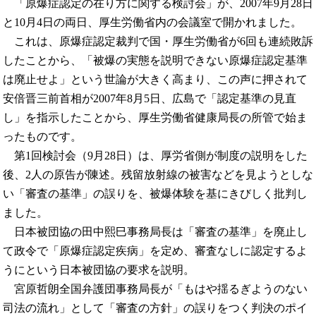
「原爆症認定の在り方に関する検討会」が、2007年9月28日
と10月4日の両日、厚生労働省内の会議室で開かれました。
これは、原爆症認定裁判で国・厚生労働省が6回も連続敗訴
したことから、「被爆の実態を説明できない原爆症認定基準
は廃止せよ」という世論が大きく高まり、この声に押されて
安倍晋三前首相が2007年8月5日、広島で「認定基準の見直
し」を指示したことから、厚生労働省健康局長の所管で始ま
ったものです。
第1回検討会（9月28日）は、厚労省側が制度の説明をした
後、2人の原告が陳述。残留放射線の被害などを見ようとしな
い「審査の基準」の誤りを、被爆体験を基にきびしく批判し
ました。
日本被団協の田中熙巳事務局長は「審査の基準」を廃止し
て政令で「原爆症認定疾病」を定め、審査なしに認定するよ
うにという日本被団協の要求を説明。
宮原哲朗全国弁護団事務局長が「もはや揺るぎようのない
司法の流れ」として「審査の方針」の誤りをつく判決のポイ