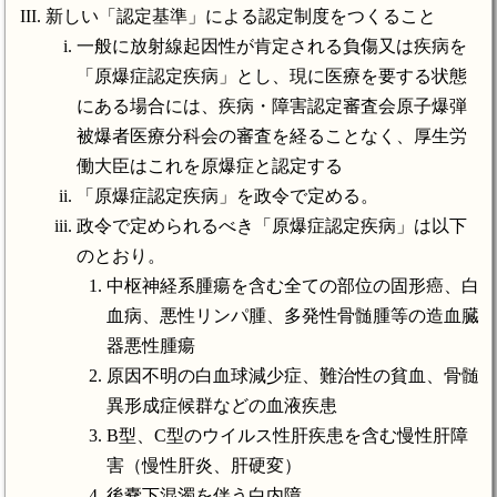
新しい「認定基準」による認定制度をつくること
一般に放射線起因性が肯定される負傷又は疾病を
「原爆症認定疾病」とし、現に医療を要する状態
にある場合には、疾病・障害認定審査会原子爆弾
被爆者医療分科会の審査を経ることなく、厚生労
働大臣はこれを原爆症と認定する
「原爆症認定疾病」を政令で定める。
政令で定められるべき「原爆症認定疾病」は以下
のとおり。
中枢神経系腫瘍を含む全ての部位の固形癌、白
血病、悪性リンパ腫、多発性骨髄腫等の造血臓
器悪性腫瘍
原因不明の白血球減少症、難治性の貧血、骨髄
異形成症候群などの血液疾患
B型、C型のウイルス性肝疾患を含む慢性肝障
害（慢性肝炎、肝硬変）
後嚢下混濁を伴う白内障