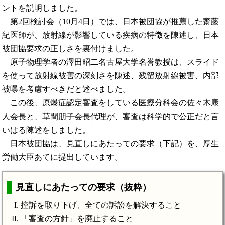
ントを説明しました。
第2回検討会（10月4日）では、日本被団協が推薦した齋藤
紀医師が、放射線が影響している疾病の特徴を陳述し、日本
被団協要求の正しさを裏付けました。
原子物理学者の澤田昭二名古屋大学名誉教授は、スライド
を使って放射線被害の深刻さを陳述、残留放射線被害、内部
被曝を考慮すべきだと述べました。
この後、原爆症認定審査をしている医療分科会の佐々木康
人会長と、草間朋子会長代理が、審査は科学的で公正だと言
いはる陳述をしました。
日本被団協は、見直しにあたっての要求（下記）を、厚生
労働大臣あてに提出しています。
見直しにあたっての要求（抜粋）
控訴を取り下げ、全ての訴訟を解決すること
「審査の方針」を廃止すること