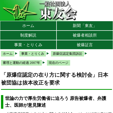
本文へ
メインメニューへ
サブメニューへ
現在地ナビ（パンくずリスト）へ
ホーム
新聞「東友」
制度解説
被爆者相談所
事業・とりくみ
被爆証言
ホーム
事業・とりくみ
原爆症認定集団訴訟
審理と運動の経過 2007年
現在のページ
「原爆症認定の在り方に関する検討会」日本
被団協は抜本改正を要求
世論の力で厚生労働省に迫ろう 原告被爆者、弁護
士、医師が意見陳述