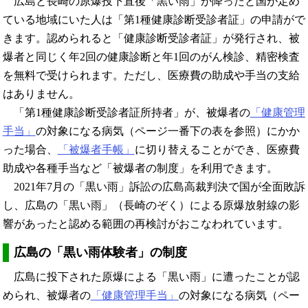
広島と長崎の原爆投下直後「黒い雨」が降ったと国が定め
ている地域にいた人は「第1種健康診断受診者証」の申請がで
きます。認められると「健康診断受診者証」が発行され、被
爆者と同じく年2回の健康診断と年1回のがん検診、精密検査
を無料で受けられます。ただし、医療費の助成や手当の支給
はありません。
「第1種健康診断受診者証所持者」が、被爆者の
「健康管理
手当」
の対象になる病気（ページ一番下の表を参照）にかか
った場合、
「被爆者手帳」
に切り替えることができ、医療費
助成や各種手当など「被爆者の制度」を利用できます。
2021年7月の「黒い雨」訴訟の広島高裁判決で国が全面敗訴
し、広島の「黒い雨」（長崎のぞく）による原爆放射線の影
響があったと認める範囲の再検討がおこなわれています。
広島の「黒い雨体験者」の制度
広島に投下された原爆による「黒い雨」に遭ったことが認
められ、被爆者の
「健康管理手当」
の対象になる病気（ペー