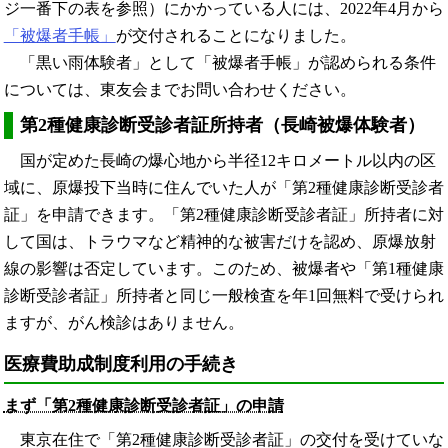
ジ一番下の表を参照）にかかっている人には、2022年4月から
「被爆者手帳」
が交付されることになりました。
「黒い雨体験者」として「被爆者手帳」が認められる条件
については、東友会までお問い合わせください。
第2種健康診断受診者証所持者（長崎被爆体験者）
国が定めた長崎の爆心地から半径12キロメートル以内の区
域に、原爆投下当時に住んでいた人が「第2種健康診断受診者
証」を申請できます。「第2種健康診断受診者証」所持者に対
して国は、トラウマなど精神的な被害だけを認め、原爆放射
線の影響は否定しています。このため、被爆者や「第1種健康
診断受診者証」所持者と同じ一般検査を年1回無料で受けられ
ますが、がん検診はありません。
医療費助成制度利用の手続き
まず「第2種健康診断受診者証」の申請
東京在住で「第2種健康診断受診者証」の交付を受けていな