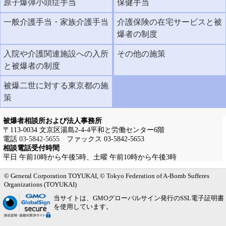
原子爆弾小頭症手当
保健手当
一般介護手当・家族介護手当
介護保険の在宅サービスと被
爆者の制度
入院や介護関連施設への入所
その他の施策
と被爆者の制度
被爆二世に対する東京都の施
策
被爆者相談所および法人事務所
〒113-0034 文京区湯島2-4-4平和と労働センター6階
電話
03-5842-5655
ファックス 03-5842-5653
相談電話受付時間
平日 午前10時から午後5時、土曜 午前10時から午後3時
メインメニューへ
サブメニューへ
現在地ナビ（パンくずリスト）へ
本文の冒頭へ
ページの先頭へ
© General Corporation TOYUKAI, © Tokyo Federation of A-Bomb Sufferes
Organizations (TOYUKAI)
当サイトは、GMOグローバルサイン発行のSSL電子証明書
を使用しています。