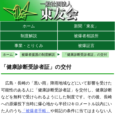
本文へ
メインメニューへ
サブメニューへ
現在地ナビ（パンくずリスト）へ
ホーム
新聞「東友」
制度解説
被爆者相談所
事業・とりくみ
被爆証言
ホーム
被爆者援護の制度解説
「健康診断受診者証」の交付
「健康診断受診者証」の交付
広島・長崎の「黒い雨」降雨地域などにいて影響を受けた
可能性のある人に「健康診断受診者証」を交付し、健康診断
などを無料で受けられるようにした制度です。その後、長崎
への原爆投下当時に爆心地から半径12キロメートル以内にい
た人のうち
「被爆者手帳」
や前記の条件に当てはまらない人