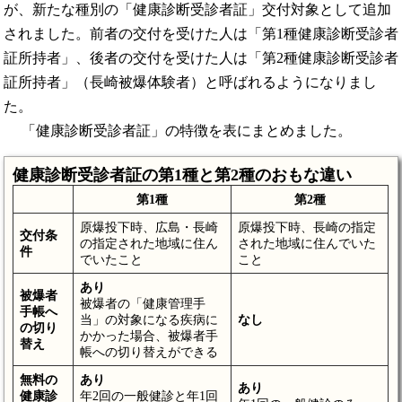
が、新たな種別の「健康診断受診者証」交付対象として追加
されました。前者の交付を受けた人は「第1種健康診断受診者
証所持者」、後者の交付を受けた人は「第2種健康診断受診者
証所持者」（長崎被爆体験者）と呼ばれるようになりまし
た。
「健康診断受診者証」の特徴を表にまとめました。
健康診断受診者証の第1種と第2種のおもな違い
第1種
第2種
原爆投下時、広島・長崎
原爆投下時、長崎の指定
交付条
の指定された地域に住ん
された地域に住んでいた
件
でいたこと
こと
あり
被爆者
被爆者の「健康管理手
手帳へ
当」の対象になる疾病に
なし
の切り
かかった場合、被爆者手
替え
帳への切り替えができる
無料の
あり
あり
健康診
年2回の一般健診と年1回