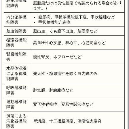
細胞増殖機
脳腫瘍だけは良性腫瘍でも認められる場合があり
能障害
ます。）
内分泌腺機
糖尿病、甲状腺機能低下症、甲状腺腫など
能障害
甲状腺機能亢進症
脳血管障害
脳出血、くも膜下出血、脳硬塞など
循環器機能
高血圧性心疾患、狭心症、心筋硬塞など
障害
腎臓機能障
慢性腎炎、ネフローゼなど
害
水晶体混濁
による視機
先天性・糖尿病性を除く白内障のみ
能障害
呼吸器機能
肺気腫、肺線維症など
障害
運動器機能
変形性脊椎症、変形性関節症など
障害
潰瘍による
消化器機能
胃潰瘍、十二指腸潰瘍、潰瘍性大腸炎
障害