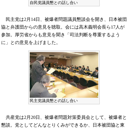
自民党議員懇との話し合い
民主党は2月14日、被爆者問題議員懇談会を開き、日本被団
協と弁護団からの意見を聴取。会には高木義明会長ら17人が
参加。厚労省からも意見を聞き「司法判断を尊重するよう
に」との意見を上げました。
民主党議員懇との話し合い
共産党は2月20日、被爆者問題対策委員会として、被爆者と
懇談。党としてどんなとりくみができるか、日本被団協と東