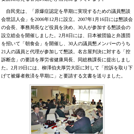
自民党は、「原爆症認定を早期に実現するための議員懇談
会世話人会」を2006年12月に設立。2007年1月16日には懇談会
の会長、事務局長など役員を決め、30人が参加する懇談会の
設立総会を開催しました。2月8日には、日本被団協と弁護団
を招いて「朝食会」を開催し、30人の議員懇メンバーのうち
21人の議員と代理が参加して懇談。名古屋判決に対する「控
訴断念」の要請を厚労省健康局長、同総務課長に提出しまし
た。2月19日には、柳澤伯夫厚労大臣に対して「控訴を取り下
げて被爆者救済を早期に」と要請する文書を送りました。