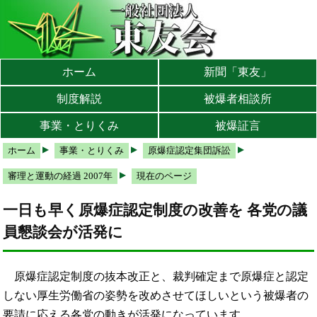
本文へ
メインメニューへ
サブメニューへ
現在地ナビ（パンくずリスト）へ
ホーム
新聞「東友」
制度解説
被爆者相談所
事業・とりくみ
被爆証言
ホーム
事業・とりくみ
原爆症認定集団訴訟
審理と運動の経過 2007年
現在のページ
一日も早く原爆症認定制度の改善を 各党の議
員懇談会が活発に
原爆症認定制度の抜本改正と、裁判確定まで原爆症と認定
しない厚生労働省の姿勢を改めさせてほしいという被爆者の
要請に応える各党の動きが活発になっています。