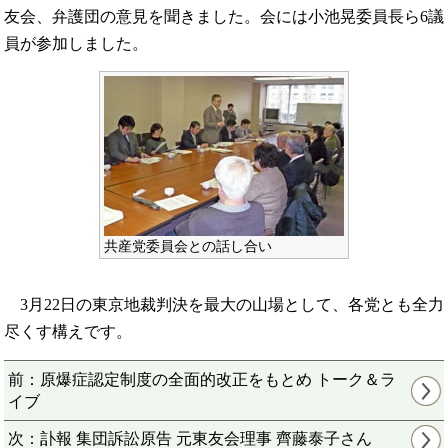
友会、弁護団の意見を聞きました。会には小池晃委員長ら6議
員が参加しました。
共産党委員会との話し合い
3月22日の東京地裁判決を最大の山場として、各党とも全力
尽くす構えです。
前：原爆症認定制度の全面的改正をもとめ トーク＆ラ
イブ
次：訃報 集団訴訟原告 元東友会理事 齊藤泰子さん