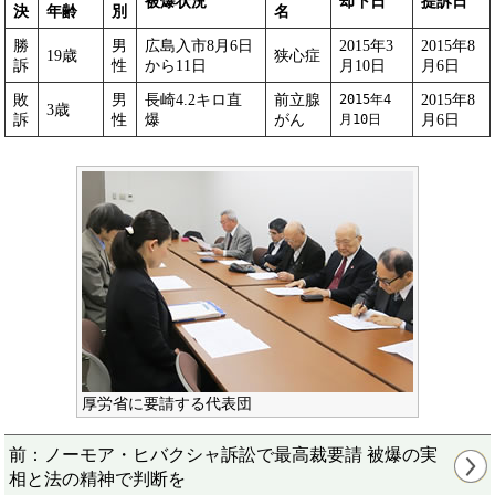
被爆状況
却下日
提訴日
決
年齢
別
名
勝
男
広島入市8月6日
2015年3
2015年8
19歳
狭心症
訴
性
から11日
月10日
月6日
敗
男
長崎4.2キロ直
前立腺
2015年8
2015年4
3歳
訴
性
爆
がん
月6日
月10日
厚労省に要請する代表団
前：ノーモア・ヒバクシャ訴訟で最高裁要請 被爆の実
相と法の精神で判断を