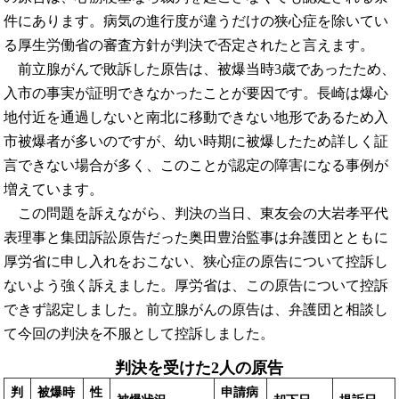
件にあります。病気の進行度が違うだけの狭心症を除いてい
る厚生労働省の審査方針が判決で否定されたと言えます。
前立腺がんで敗訴した原告は、被爆当時3歳であったため、
入市の事実が証明できなかったことが要因です。長崎は爆心
地付近を通過しないと南北に移動できない地形であるため入
市被爆者が多いのですが、幼い時期に被爆したため詳しく証
言できない場合が多く、このことが認定の障害になる事例が
増えています。
この問題を訴えながら、判決の当日、東友会の大岩孝平代
表理事と集団訴訟原告だった奥田豊治監事は弁護団とともに
厚労省に申し入れをおこない、狭心症の原告について控訴し
ないよう強く訴えました。厚労省は、この原告について控訴
できず認定しました。前立腺がんの原告は、弁護団と相談し
て今回の判決を不服として控訴しました。
判決を受けた2人の原告
判
被爆時
性
申請病