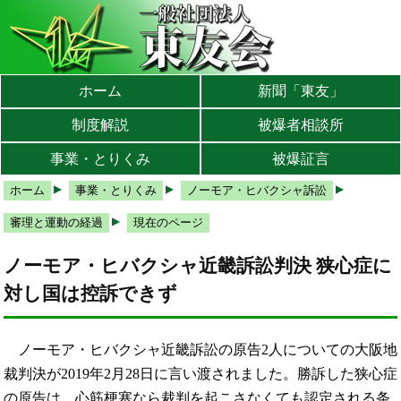
本文へ
メインメニューへ
サブメニューへ
現在地ナビ（パンくずリスト）へ
ホーム
新聞「東友」
制度解説
被爆者相談所
事業・とりくみ
被爆証言
ホーム
事業・とりくみ
ノーモア・ヒバクシャ訴訟
審理と運動の経過
現在のページ
ノーモア・ヒバクシャ近畿訴訟判決 狭心症に
対し国は控訴できず
ノーモア・ヒバクシャ近畿訴訟の原告2人についての大阪地
裁判決が2019年2月28日に言い渡されました。勝訴した狭心症
の原告は、心筋梗塞なら裁判を起こさなくても認定される条