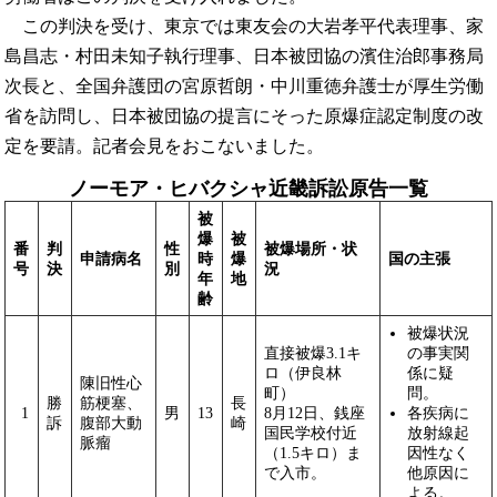
この判決を受け、東京では東友会の大岩孝平代表理事、家
島昌志・村田未知子執行理事、日本被団協の濱住治郎事務局
次長と、全国弁護団の宮原哲朗・中川重徳弁護士が厚生労働
省を訪問し、日本被団協の提言にそった原爆症認定制度の改
定を要請。記者会見をおこないました。
ノーモア・ヒバクシャ近畿訴訟原告一覧
被
爆
被
番
判
性
被爆場所・状
申請病名
時
爆
国の主張
号
決
別
況
年
地
齢
被爆状況
直接被爆3.1キ
の事実関
ロ（伊良林
係に疑
陳旧性心
町）
問。
勝
筋梗塞、
長
1
男
13
8月12日、銭座
各疾病に
訴
腹部大動
崎
国民学校付近
放射線起
脈瘤
（1.5キロ）ま
因性なく
で入市。
他原因に
よる。