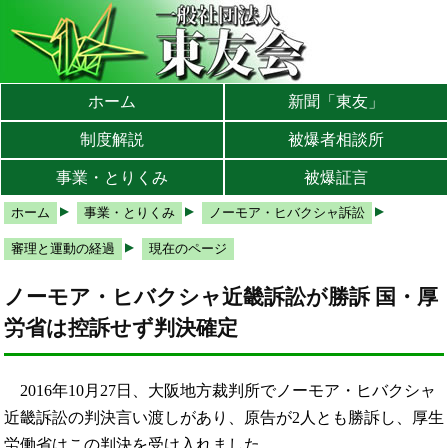
本文へ
メインメニューへ
サブメニューへ
現在地ナビ（パンくずリスト）へ
ホーム
新聞「東友」
制度解説
被爆者相談所
事業・とりくみ
被爆証言
ホーム
事業・とりくみ
ノーモア・ヒバクシャ訴訟
審理と運動の経過
現在のページ
ノーモア・ヒバクシャ近畿訴訟が勝訴 国・厚
労省は控訴せず判決確定
2016年10月27日、大阪地方裁判所でノーモア・ヒバクシャ
近畿訴訟の判決言い渡しがあり、原告が2人とも勝訴し、厚生
労働省はこの判決を受け入れました。