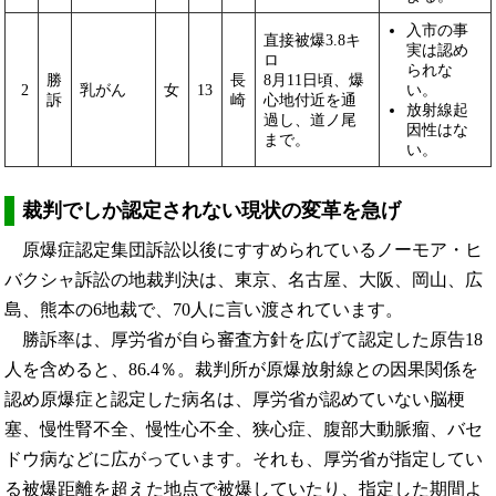
入市の事
直接被爆3.8キ
実は認め
ロ
られな
勝
長
8月11日頃、爆
2
乳がん
女
13
い。
訴
崎
心地付近を通
放射線起
過し、道ノ尾
因性はな
まで。
い。
裁判でしか認定されない現状の変革を急げ
原爆症認定集団訴訟以後にすすめられているノーモア・ヒ
バクシャ訴訟の地裁判決は、東京、名古屋、大阪、岡山、広
島、熊本の6地裁で、70人に言い渡されています。
勝訴率は、厚労省が自ら審査方針を広げて認定した原告18
人を含めると、86.4％。裁判所が原爆放射線との因果関係を
認め原爆症と認定した病名は、厚労省が認めていない脳梗
塞、慢性腎不全、慢性心不全、狭心症、腹部大動脈瘤、バセ
ドウ病などに広がっています。それも、厚労省が指定してい
る被爆距離を超えた地点で被爆していたり、指定した期間よ