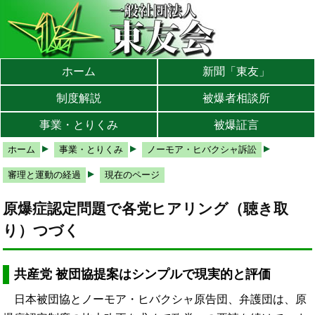
本文へ
メインメニューへ
サブメニューへ
現在地ナビ（パンくずリスト）へ
ホーム
新聞「東友」
制度解説
被爆者相談所
事業・とりくみ
被爆証言
ホーム
事業・とりくみ
ノーモア・ヒバクシャ訴訟
審理と運動の経過
現在のページ
原爆症認定問題で各党ヒアリング（聴き取
り）つづく
共産党 被団協提案はシンプルで現実的と評価
日本被団協とノーモア・ヒバクシャ原告団、弁護団は、原