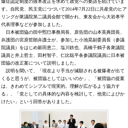
爆症認定制度の抜本改正を求めて政党への要請を続けていま
す。自民党、民主党につづいて2014年7月22日に共産党のヒア
リングが衆議院第二議員会館で開かれ、東友会から大岩孝平
代表理事などが参加しました。
日本被団協の田中煕巳事務局長、原告団の山本英典団長、
弁護団の宮原哲朗弁護士が、参加した小池晃副委員長（参議
院議員）をはじめ穀田恵二、塩川鉄也、高橋千鶴子各衆議院
議員と井上哲士、田村智子、仁比聡平各参議院議員に日本被
団協の改正案について説明しました。
説明を聞いて、「現在より手当が減額される被爆者が出て
くると思うが、被団協としてはいいのか」、「被団協の提案
は、きわめてシンプルで現実的。理解が広がるよう協力す
る」、「党としての具体的な内容を検討して、他党によびか
けたい」という回答がありました。