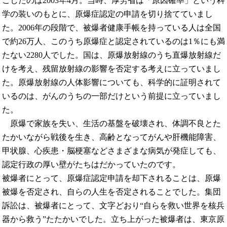
こしたのは2003年4月。当時、厚労省は「原因確率」という科
学の装いのもとに、原爆症認定の申請を切り捨てていまし
た。2006年の段階で、被爆者健康手帳を持っている人は全国
で約26万人、このうち原爆症と認定されているのは1％にも満
たない2280人でした。国は、原爆放射線のうち直爆放射線だ
けを考え、残留放射線の影響を否定する考えに立っていまし
た。原爆放射線の人体影響についても、科学的に証明されて
いるのは、がんのうちの一部だけという前提に立っていまし
た。
原爆で家族を失い、生活の基盤を破壊され、体調不良とた
たかいながら戦後を生き、高齢となってがんや肝機能障害、
甲状腺、心疾患・脳梗塞などさまざまな病気が発症しても、
認定行政の厚い壁がたちはだかっていたのです。
被爆者にとって、原爆症認定申請を却下されることは、原爆
被爆を否定され、自らの人生を否定されることでした。集団
訴訟は、被爆者にとって、文字どおり“自らを救い世界を核兵
器から救う”たたかいでした。立ち上がった被爆者は、東京原