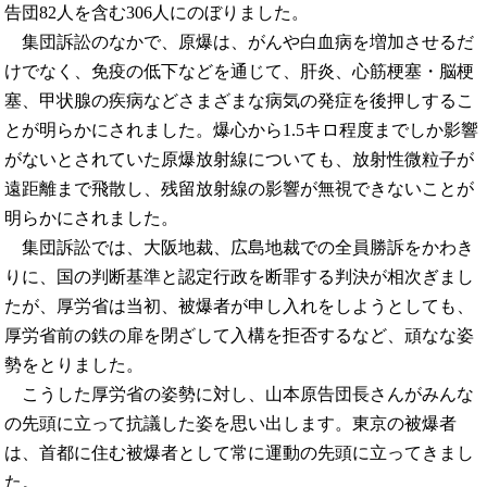
告団82人を含む306人にのぼりました。
集団訴訟のなかで、原爆は、がんや白血病を増加させるだ
けでなく、免疫の低下などを通じて、肝炎、心筋梗塞・脳梗
塞、甲状腺の疾病などさまざまな病気の発症を後押しするこ
とが明らかにされました。爆心から1.5キロ程度までしか影響
がないとされていた原爆放射線についても、放射性微粒子が
遠距離まで飛散し、残留放射線の影響が無視できないことが
明らかにされました。
集団訴訟では、大阪地裁、広島地裁での全員勝訴をかわき
りに、国の判断基準と認定行政を断罪する判決が相次ぎまし
たが、厚労省は当初、被爆者が申し入れをしようとしても、
厚労省前の鉄の扉を閉ざして入構を拒否するなど、頑なな姿
勢をとりました。
こうした厚労省の姿勢に対し、山本原告団長さんがみんな
の先頭に立って抗議した姿を思い出します。東京の被爆者
は、首都に住む被爆者として常に運動の先頭に立ってきまし
た。