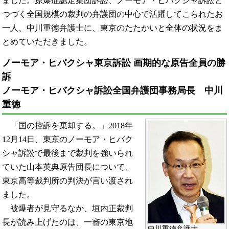
ました。原爆症認定集団訴訟、ノーモア・ヒバクシャ訴訟と
つづく全国規模の裁判の弁護団の中心で活躍してこられたお
一人、中川重徳弁護士に、東京のたたかいと全体の状況をま
とめていただきました。
ノーモア・ヒバクシャ東京訴訟 画期的な原告全員の勝
訴
ノーモア・ヒバクシャ訴訟全国弁護団事務局長 中川
重徳
「国の控訴を棄却する。」2018年
12月14日、東京のノーモア・ヒバク
シャ訴訟で最後まで裁判を強いられ
ていた山本英典原告団長について、
東京高等裁判所の判決が言い渡され
ました。
被爆者が見守るなか、垣内正裁判
長が読み上げたのは、一審の東京地
中川重徳弁護士