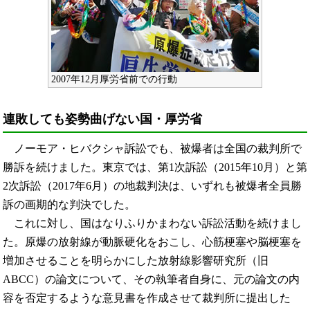
2007年12月厚労省前での行動
連敗しても姿勢曲げない国・厚労省
ノーモア・ヒバクシャ訴訟でも、被爆者は全国の裁判所で
勝訴を続けました。東京では、第1次訴訟（2015年10月）と第
2次訴訟（2017年6月）の地裁判決は、いずれも被爆者全員勝
訴の画期的な判決でした。
これに対し、国はなりふりかまわない訴訟活動を続けまし
た。原爆の放射線が動脈硬化をおこし、心筋梗塞や脳梗塞を
増加させることを明らかにした放射線影響研究所（旧
ABCC）の論文について、その執筆者自身に、元の論文の内
容を否定するような意見書を作成させて裁判所に提出した