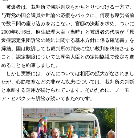
被爆者は、裁判所で勝訴判決をかちとりつづける一方で、
与野党の国会議員や世論の応援をバックに、何度も厚労省前
で数日間の座り込みをおこない、官邸の決断を求め、ついに
2009年8月6日、麻生総理大臣（当時）と被爆者の代表が「原
爆症認定集団訴訟の終結に関する基本方針に係る確認書」を
締結。国は敗訴しても裁判所の判決に従い裁判を終結させる
こと、認定制度については厚労大臣との定期協議で改定を進
めることを約束しました。
しかし実際には、がんについては相応の拡大がなされまし
たが、心筋梗塞などの非がん疾患については、裁判所の判断
と乖離する運用が続けられています。そのために、ノーモ
ア・ヒバクシャ訴訟が続いてきたのです。