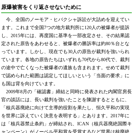
原爆被害をくり返させないために
今、全国のノーモア・ヒバクシャ訴訟が大詰めを迎えてい
ます。これまで全国7つの地方裁判所に120人の被爆者が提訴
し、2015年には、再度国に基準を一部改定させ、その結果認
定された原告をあわせると、被爆者の勝訴率は約80％台とな
っています。しかし、現在でも30人の原告が裁判を強いられ
ています。各地の原告たちはいずれも70代から80代で、裁判
の途中で亡くなった被爆者の遺族も含まれます。せめて裁判
で認められた範囲は認定してほしいという「当面の要求」に
も国は背を向けています。
2009年8月の「確認書」締結と同時に発表された内閣官房長
官の談話には、長い裁判を強いたことを陳謝するとともに、
「核兵器廃絶に向けて主導的役割を果たし、恒久平和の実現
を世界に訴えていく決意を表明する」とあります。2017年に
は「核兵器禁止条約」が締結され、ICAN（核兵器廃絶国際キ
ャンペーン）がノーベル平和賞を受賞するなど世界は核廃絶