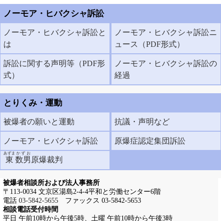
ノーモア・ヒバクシャ訴訟
ノーモア・ヒバクシャ訴訟と
ノーモア・ヒバクシャ訴訟ニ
は
ュース（PDF形式）
訴訟に関する声明等（PDF形
ノーモア・ヒバクシャ訴訟の
式）
経過
とりくみ・運動
被爆者の願いと運動
抗議・声明など
ノーモア・ヒバクシャ訴訟
原爆症認定集団訴訟
あずま
かずお
東
数男
原爆裁判
被爆者相談所および法人事務所
〒113-0034 文京区湯島2-4-4平和と労働センター6階
電話
03-5842-5655
ファックス 03-5842-5653
相談電話受付時間
平日 午前10時から午後5時、土曜 午前10時から午後3時