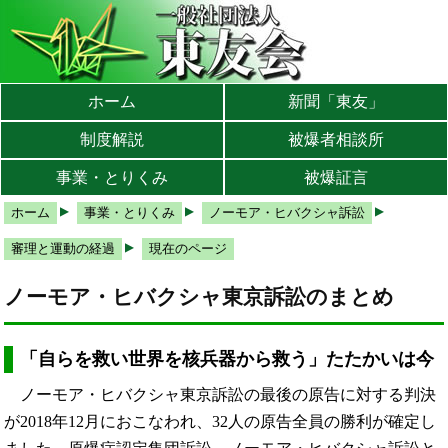
本文へ
メインメニューへ
サブメニューへ
現在地ナビ（パンくずリスト）へ
ホーム
新聞「東友」
制度解説
被爆者相談所
事業・とりくみ
被爆証言
ホーム
事業・とりくみ
ノーモア・ヒバクシャ訴訟
審理と運動の経過
現在のページ
ノーモア・ヒバクシャ東京訴訟のまとめ
「自らを救い世界を核兵器から救う」たたかいは今
ノーモア・ヒバクシャ東京訴訟の最後の原告に対する判決
が2018年12月におこなわれ、32人の原告全員の勝利が確定し