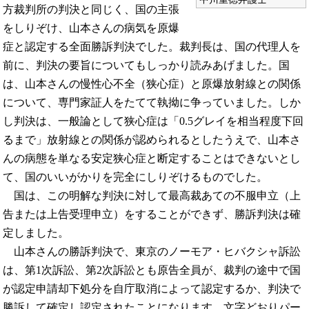
方裁判所の判決と同じく、国の主張
をしりぞけ、山本さんの病気を原爆
症と認定する全面勝訴判決でした。裁判長は、国の代理人を
前に、判決の要旨についてもしっかり読みあげました。国
は、山本さんの慢性心不全（狭心症）と原爆放射線との関係
について、専門家証人をたてて執拗に争っていました。しか
し判決は、一般論として狭心症は「0.5グレイを相当程度下回
るまで」放射線との関係が認められるとしたうえで、山本さ
んの病態を単なる安定狭心症と断定することはできないとし
て、国のいいがかりを完全にしりぞけるものでした。
国は、この明解な判決に対して最高裁あての不服申立（上
告または上告受理申立）をすることができず、勝訴判決は確
定しました。
山本さんの勝訴判決で、東京のノーモア・ヒバクシャ訴訟
は、第1次訴訟、第2次訴訟とも原告全員が、裁判の途中で国
が認定申請却下処分を自庁取消によって認定するか、判決で
勝訴して確定し認定されたことになります。文字どおりパー