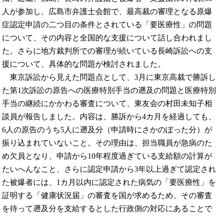
人が参加し、広島市弁護士会館で、最高裁の審理となる原爆
症認定申請の二つ目の条件とされている「要医療性」の問題
について、その内容と全国的な支援について話し合われまし
た。さらに地方裁判所での審理が続いている長崎訴訟への支
援について、具体的な問題が検討されました。
東京訴訟から見えた問題点として、3月に東京高裁で勝訴し
た第1次訴訟の原告への医療特別手当の遡及の問題と医療特別
手当の継続にかかわる審査について、東友会の村田未知子相
談員が報告しました。内容は、勝訴から4カ月を経過しても、
6人の原告のうち5人に遡及分（申請時にさかのぼった分）が
振り込まれていないこと。その理由は、担当職員が急病のた
め欠員となり、申請から10年程度過ぎている支給額の計算が
たいへんなこと、さらに認定申請から3年以上過ぎて認定され
た被爆者には、1カ月以内に認定された病気の「要医療性」を
証明する「健康状況届」の審査を国が求めるため、その審査
を待って遡及分を支給するとした行政側の対応にあることで