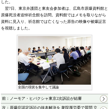
した。
翌7日、東京弁護団と東友会参加者は、広島市原爆資料館と
原爆死没者追悼祈念館を訪問。資料館ではメモを取りながら
資料に見入り、祈念館では亡くなった原告の映像や被爆証言
を視聴しました。
全国の現状を集中して議論
前：ノーモア・ヒバクシャ東京2次訴訟が結審
次：原爆症認定訴訟の抜本解決を 衆院厚労委で質問 立