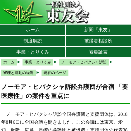
本文へ
メインメニューへ
サブメニューへ
現在地ナビ（パンくずリスト）へ
ホーム
新聞「東友」
制度解説
被爆者相談所
事業・とりくみ
被爆証言
ホーム
事業・とりくみ
ノーモア・ヒバクシャ訴訟
審理と運動の経過
現在のページ
ノーモア・ヒバクシャ訴訟弁護団が合宿 「要
医療性」の案件を重点に
ノーモア・ヒバクシャ訴訟全国弁護団と支援団体は、2018
年8月6日に全国会議を開きました。この会議には東京、愛
知、近畿、広島、長崎の弁護団と被爆者・支援団体の代表38